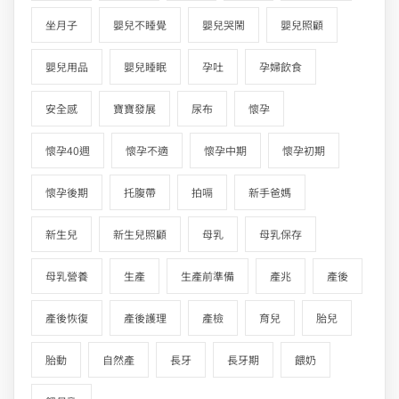
坐月子
嬰兒不睡覺
嬰兒哭鬧
嬰兒照顧
嬰兒用品
嬰兒睡眠
孕吐
孕婦飲食
安全感
寶寶發展
尿布
懷孕
懷孕40週
懷孕不適
懷孕中期
懷孕初期
懷孕後期
托腹帶
拍嗝
新手爸媽
新生兒
新生兒照顧
母乳
母乳保存
母乳營養
生產
生產前準備
產兆
產後
產後恢復
產後護理
產檢
育兒
胎兒
胎動
自然產
長牙
長牙期
餵奶