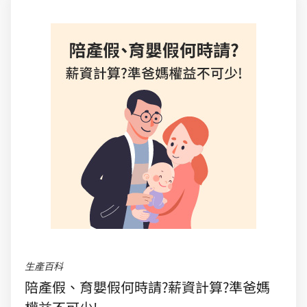
生產百科
陪產假、育嬰假何時請?薪資計算?準爸媽