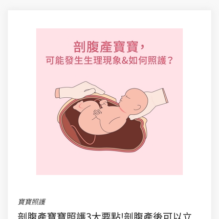
寶寶照護
剖腹產寶寶照護3大要點!剖腹產後可以立