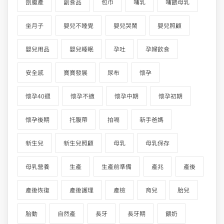
剖腹產
副食品
包巾
哺乳
哺餵母乳
坐月子
嬰兒不睡覺
嬰兒哭鬧
嬰兒照顧
嬰兒用品
嬰兒睡眠
孕吐
孕婦飲食
安全感
寶寶發展
尿布
懷孕
懷孕40週
懷孕不適
懷孕中期
懷孕初期
懷孕後期
托腹帶
拍嗝
新手爸媽
新生兒
新生兒照顧
母乳
母乳保存
母乳營養
生產
生產前準備
產兆
產後
產後恢復
產後護理
產檢
育兒
胎兒
胎動
自然產
長牙
長牙期
餵奶