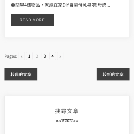
要簡單4樣物品，就能在家DIY自製母乳皂唷!母奶...
READ MORE
Pages:
«
1
2
3
4
»
文
較舊的文章
較新的文章
章
導
搜尋文章
覽