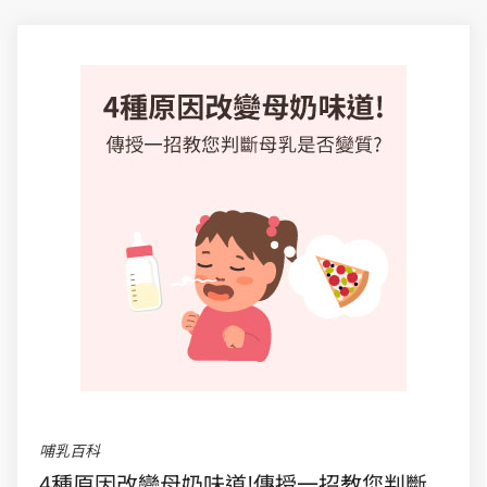
哺乳百科
4種原因改變母奶味道!傳授一招教您判斷