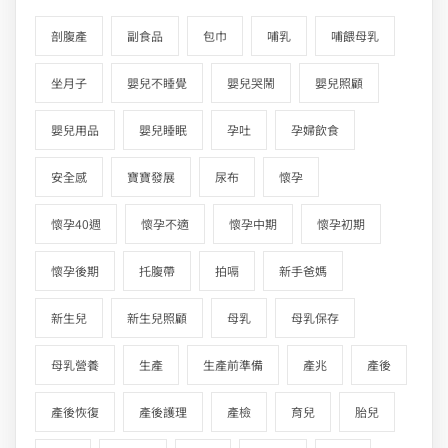
剖腹產
副食品
包巾
哺乳
哺餵母乳
坐月子
嬰兒不睡覺
嬰兒哭鬧
嬰兒照顧
嬰兒用品
嬰兒睡眠
孕吐
孕婦飲食
安全感
寶寶發展
尿布
懷孕
懷孕40週
懷孕不適
懷孕中期
懷孕初期
懷孕後期
托腹帶
拍嗝
新手爸媽
新生兒
新生兒照顧
母乳
母乳保存
母乳營養
生產
生產前準備
產兆
產後
產後恢復
產後護理
產檢
育兒
胎兒