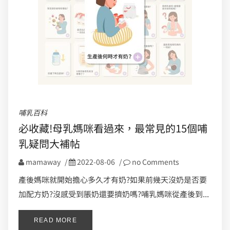
哺乳百科
必收藏!母乳媽咪看過來，最常見的15個哺
乳疑問大補帖
mamaway
/
2022-08-06
/
no Comments
產後媽咪就開始擔心多久才有奶?如果前幾天沒奶是否要
加配方奶?沒感受到脹奶還要擠奶嗎?哺乳媽咪從產後到...
READ MORE