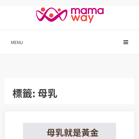
Skip
to
content
MENU
標籤:
母乳