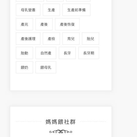
母乳營養
生產
生產前準備
產兆
產後
產後恢復
產後護理
產檢
育兒
胎兒
胎動
自然產
長牙
長牙期
餵奶
餵母乳
媽媽餵社群