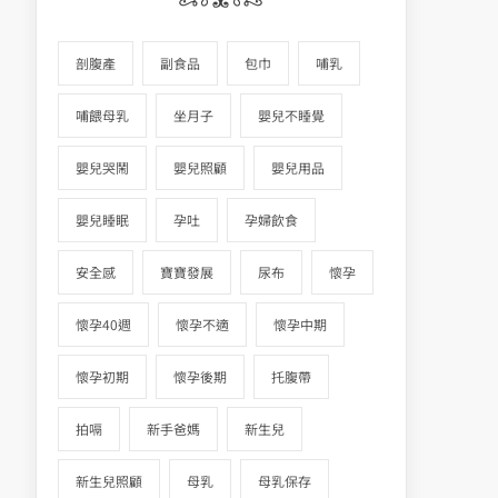
剖腹產
副食品
包巾
哺乳
哺餵母乳
坐月子
嬰兒不睡覺
嬰兒哭鬧
嬰兒照顧
嬰兒用品
嬰兒睡眠
孕吐
孕婦飲食
安全感
寶寶發展
尿布
懷孕
懷孕40週
懷孕不適
懷孕中期
懷孕初期
懷孕後期
托腹帶
拍嗝
新手爸媽
新生兒
新生兒照顧
母乳
母乳保存