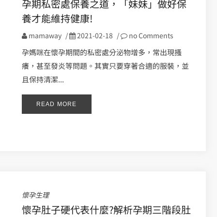
孕期私密處保養之道，「妹妹」做好保
養才能維持健康!
mamaway
/
2021-02-18
/
no Comments
孕媽咪在懷孕期間的私密處分泌物增多，常出現搔
癢，甚至發炎等問題。其實只要穿著合適的服裝，並
且保持清潔...
READ MORE
懷孕生理
懷孕肚子硬代表什麼?解析孕期三階段肚