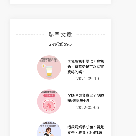
熱門文章
母乳顏色多變化，綠色
奶、草莓奶是可以給寶
寶喝的嗎?
2021-09-10
孕媽咪與寶寶全孕期週
記:懷孕第4週
2022-05-06
拯救媽媽手必備！嬰兒
背帶、腰凳？3個挑選