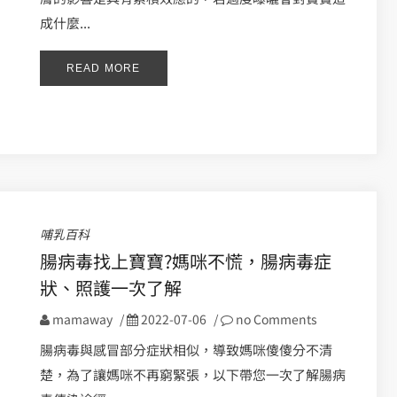
成什麼...
READ MORE
哺乳百科
腸病毒找上寶寶?媽咪不慌，腸病毒症
狀、照護一次了解
mamaway
/
2022-07-06
/
no Comments
腸病毒與感冒部分症狀相似，導致媽咪傻傻分不清
楚，為了讓媽咪不再窮緊張，以下帶您一次了解腸病