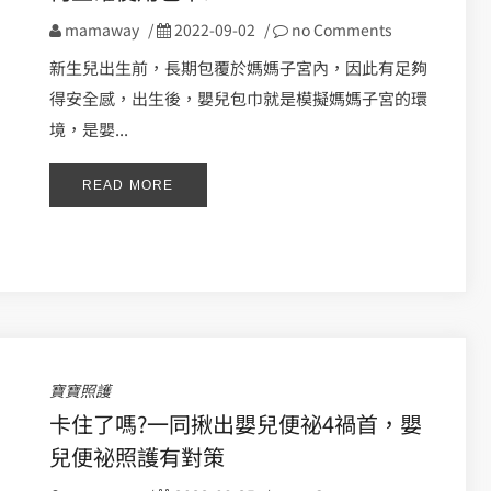
mamaway
/
2022-09-02
/
no Comments
新生兒出生前，長期包覆於媽媽子宮內，因此有足夠
得安全感，出生後，嬰兒包巾就是模擬媽媽子宮的環
境，是嬰...
READ MORE
寶寶照護
卡住了嗎?一同揪出嬰兒便祕4禍首，嬰
兒便祕照護有對策