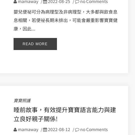
mamaway
/
2022-08-25
/
no Comments
嬰兒便祕可分為病理型及非病理型，大多都與飲食息
息相關，若便祕長期未排出，可能會嚴重影響寶寶健
康，因此...
READ MORE
寶寶照護
睡前故事，有效提升寶寶語言能力與建
立良好親子關係!
mamaway
/
2022-08-12
/
no Comments