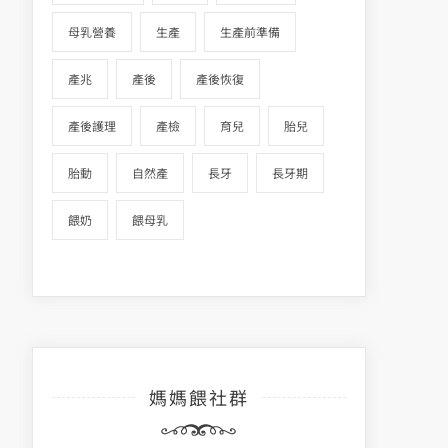
母乳營養
生產
生產前準備
產兆
產後
產後恢復
產後護理
產檢
育兒
胎兒
胎動
自然產
長牙
長牙期
餵奶
餵母乳
媽媽餵社群