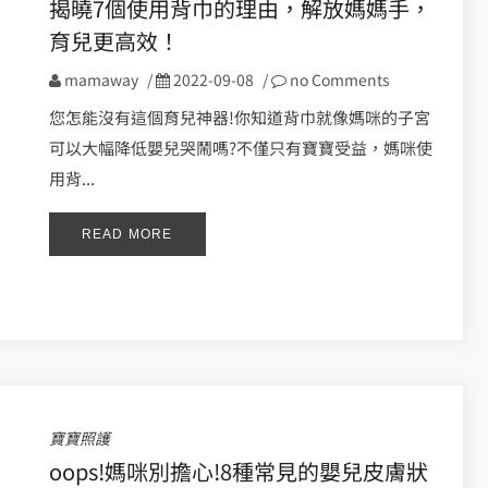
揭曉7個使用背巾的理由，解放媽媽手，
育兒更高效！
mamaway
/
2022-09-08
/
no Comments
您怎能沒有這個育兒神器!你知道背巾就像媽咪的子宮
可以大幅降低嬰兒哭鬧嗎?不僅只有寶寶受益，媽咪使
用背...
READ MORE
寶寶照護
oops!媽咪別擔心!8種常見的嬰兒皮膚狀