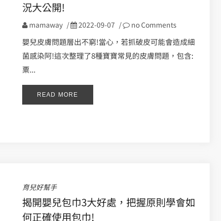
況大公開!
mamaway
/
2022-09-07
/
no Comments
嬰兒皮膚問題層出不窮!當心，若抓破皮可能會造成細
菌感染阿!這次整理了8種寶寶常見的皮膚問題，包含:
粟...
READ MORE
育兒好幫手
揭開嬰兒包巾3大好處，把握原則學會如
何正確使用包巾!