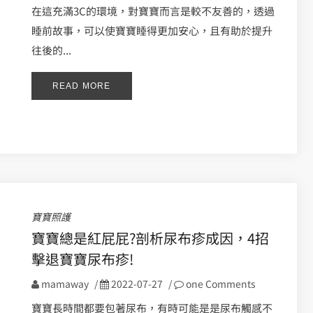
在這充滿3C的環境，對寶寶而言是較不友善的，透過
睡前故事，可以使寶寶睡得更加安心，且有助於提升
往後的...
READ MORE
寶寶照護
寶寶總是紅屁屁?剖析尿布疹成因，4招
擊退寶寶尿布疹!
mamaway
/
2022-07-27
/
one Comments
寶寶長時間都要包著尿布，有時可能是是尿布觸感不