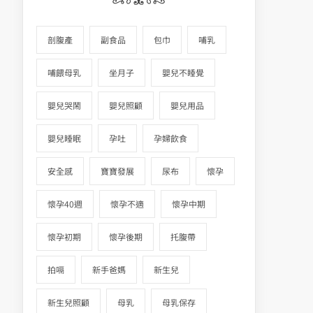
剖腹產
副食品
包巾
哺乳
哺餵母乳
坐月子
嬰兒不睡覺
嬰兒哭鬧
嬰兒照顧
嬰兒用品
嬰兒睡眠
孕吐
孕婦飲食
安全感
寶寶發展
尿布
懷孕
懷孕40週
懷孕不適
懷孕中期
懷孕初期
懷孕後期
托腹帶
拍嗝
新手爸媽
新生兒
新生兒照顧
母乳
母乳保存