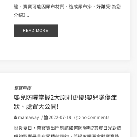
適，寶寶可能因尿布材質，造成尿布疹，好難受!為您
介紹3...
READ MORE
寶寶照護
嬰兒防曬掌握2大原則更優!嬰兒曬傷症
狀、處置大公開!
mamaway
/
2022-07-19
/
no Comments
炎炎夏日，帶寶寶出門應該如何防曬呢?其實日光對皮
膚的影響是具有累積效應的，若過度曝曬會對寶寶造