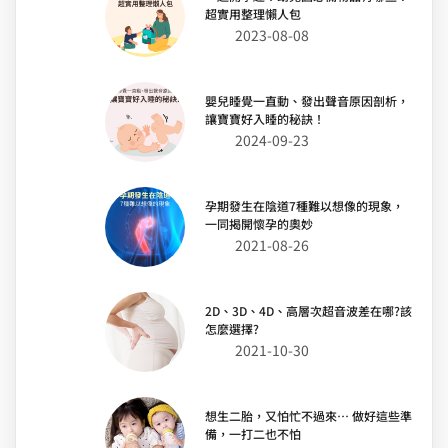
超實用整理懶人包
2023-08-08
嬰兒睡覺一直動、發出聲音原因剖析，
讓寶寶好入睡的秘訣！
2024-09-23
孕期發生在陰道7種難以想像的現象，
一同揭開懷孕的奧妙
2021-08-26
2D、3D、4D、高層次超音波差在哪?該
怎麼選擇?
2021-10-30
想生二胎，又怕忙不過來… 做好這些準
備，一打二也不怕