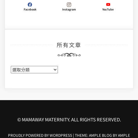
Facebook
Instagram
YouTube
所有文章
所
有
文
章
© MAMAWAY MATERNITY. ALL RIGHTS RESERVED.
PROUDLY POWERED BY WORDPRESS
|
THEME: AMPLE BLOG BY
AMPLE