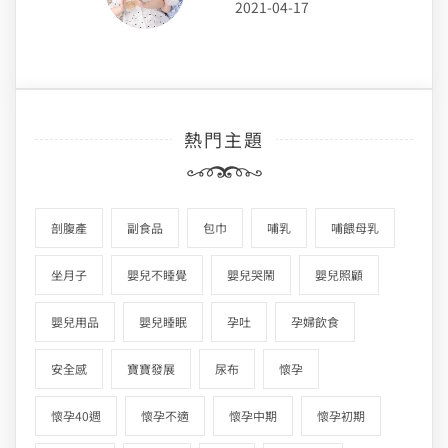
2021-04-17
熱門主題
剖腹產
副食品
包巾
哺乳
哺餵母乳
坐月子
嬰兒不睡覺
嬰兒哭鬧
嬰兒照顧
嬰兒用品
嬰兒睡眠
孕吐
孕婦飲食
安全感
寶寶發展
尿布
懷孕
懷孕40週
懷孕不適
懷孕中期
懷孕初期