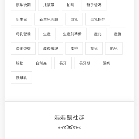
懷孕後期
托腹帶
拍嗝
新手爸媽
新生兒
新生兒照顧
母乳
母乳保存
母乳營養
生產
生產前準備
產兆
產後
產後恢復
產後護理
產檢
育兒
胎兒
胎動
自然產
長牙
長牙期
餵奶
餵母乳
媽媽餵社群