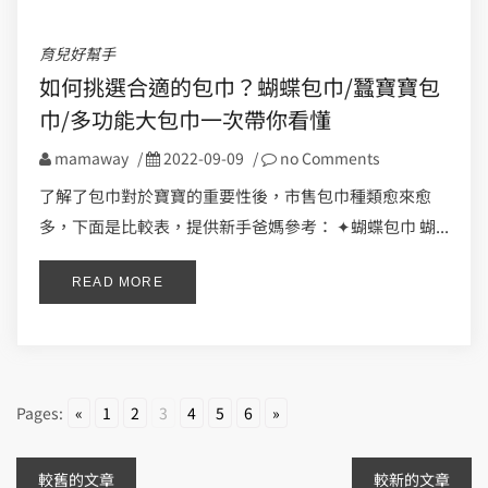
育兒好幫手
如何挑選合適的包巾？蝴蝶包巾/蠶寶寶包
巾/多功能大包巾一次帶你看懂
mamaway
/
2022-09-09
/
no Comments
了解了包巾對於寶寶的重要性後，市售包巾種類愈來愈
多，下面是比較表，提供新手爸媽參考： ✦蝴蝶包巾 蝴...
READ MORE
Pages:
«
1
2
3
4
5
6
»
文
較舊的文章
較新的文章