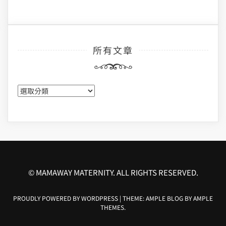
所有文章
所
有
文
章
© MAMAWAY MATERNITY. ALL RIGHTS RESERVED.
PROUDLY POWERED BY WORDPRESS
|
THEME: AMPLE BLOG BY
AMPLE
THEMES
.