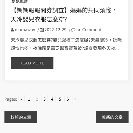
寶寶照護
【媽媽報報問券調查】媽媽的共同煩惱，
天冷嬰兒衣服怎麼穿?
mamaway
/
2022-12-29
/
no Comments
天冷嬰兒衣服怎麼穿?嬰兒踢被子怎麼辦?天氣變冷，媽咪
煩惱也多，夜晚還是需要幫寶寶蓋被?調查發現冬天夜...
READ MORE
Pages:
«
1
2
3
4
5
6
»
文
較舊的文章
較新的文章
章