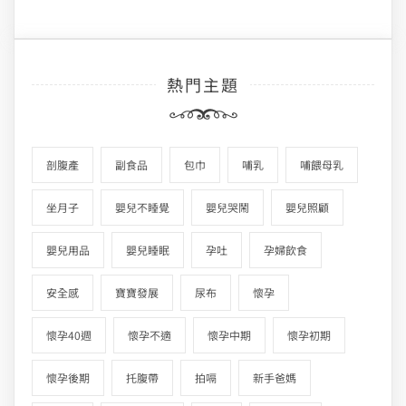
熱門主題
剖腹產
副食品
包巾
哺乳
哺餵母乳
坐月子
嬰兒不睡覺
嬰兒哭鬧
嬰兒照顧
嬰兒用品
嬰兒睡眠
孕吐
孕婦飲食
安全感
寶寶發展
尿布
懷孕
懷孕40週
懷孕不適
懷孕中期
懷孕初期
懷孕後期
托腹帶
拍嗝
新手爸媽